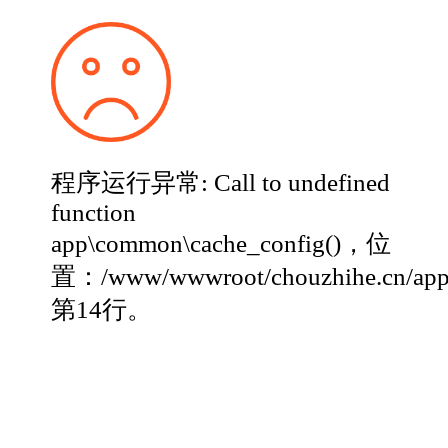
程序运行异常: Call to undefined
function
app\common\cache_config()，位
置：/www/wwwroot/chouzhihe.cn/app
第14行。