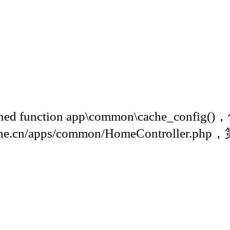
d function app\common\cache_config()
e.cn/apps/common/HomeController.ph