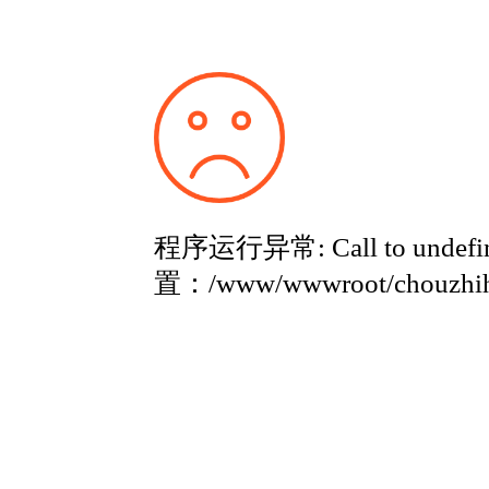
程序运行异常: Call to undefine
置：/www/wwwroot/chouzhih