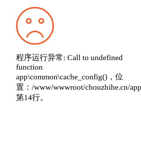
程序运行异常: Call to undefined
function
app\common\cache_config()，位
置：/www/wwwroot/chouzhihe.cn/app
第14行。