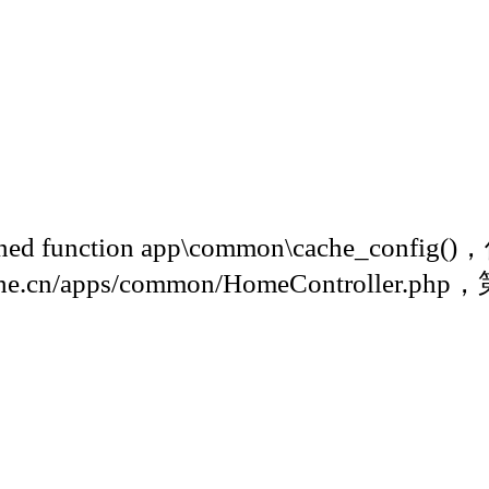
d function app\common\cache_config()
e.cn/apps/common/HomeController.ph