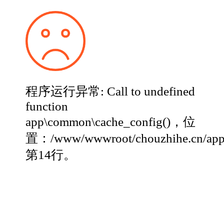
程序运行异常: Call to undefined
function
app\common\cache_config()，位
置：/www/wwwroot/chouzhihe.cn/app
第14行。