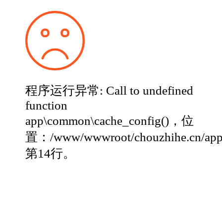
程序运行异常: Call to undefined
function
app\common\cache_config()，位
置：/www/wwwroot/chouzhihe.cn/app
第14行。