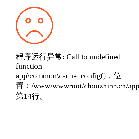
程序运行异常: Call to undefined
function
app\common\cache_config()，位
置：/www/wwwroot/chouzhihe.cn/app
第14行。